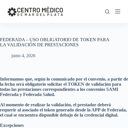
S
k
i
p
t
o
c
FEDERADA – USO OBLIGATORIO DE TOKEN PARA
o
LA VALIDACIÓN DE PRESTACIONES
n
t
junio 4, 2026
e
n
t
Informamos que, según lo comunicado por el convenio, a partir de
la fecha será obligatorio solicitar el TOKEN de validación para
todas las prestaciones correspondientes a los convenios SAMI
Federada y Federada Salud.
Al momento de realizar la validación, el prestador deberá
requerir al asociado el token generado desde la APP de Federada,
el cual se encuentra disponible debajo de la credencial digital.
Excepciones