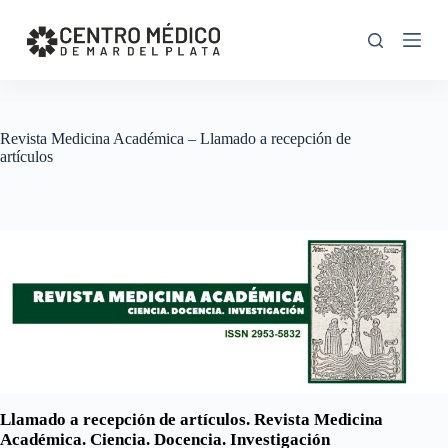
S
k
i
p
t
o
c
Revista Medicina Académica – Llamado a recepción de
o
artículos
n
t
e
n
t
Llamado a recepción de artículos. Revista Medicina
Académica. Ciencia. Docencia. Investigación